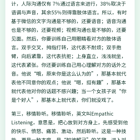
计，人际沟通仅有 7％通过语言来进行，38％取决于
语调与声音，其余55％则得靠肢体语言。所以，有时
基于微信的文字沟通是不够的，还要语音；语音沟通
也是不够的，还要视频；视频沟通也是不够的，还要
见面。然后，你要训练自己用眼睛看对方的肢体语
言。双手交叉，拇指打转，这代表不耐烦；双手抱
臂，向后紧靠，这代表抗拒；上身直立，浅浅就坐，
这代表紧张。你还要训练自己用心理解对方的话外之
音。他说“哦，原来你是这么认为的”，那基本就代
表他不同意你的观点；他说“嗯，挺有趣”，那基本
就代表他对你的话题不感兴趣；当一个女孩子说“你
是个好人”，那基本上就代表，你们就没戏了。
第三，移情聆听。移情聆听，英文叫Empathic
Listening，意思是，把心放到对方身上，先感受到他
的快乐、愤怒、痛苦、激动，然后聆听。这是一种技
能，更是一种态度，是“知彼解己”的关键。进入对