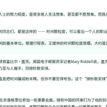
人士的努力程度，是很多常人无法想象、甚至都不愿想象。而我
：
的同志们，都是这样的 …… 时间颗粒度，可以看出一个人的职
间的基本单位。根据行程表，王健林的时间颗粒度很细，大约是
富比尔·盖茨。英国电子邮报资深记者Mary Riddell说，
乃至与人握手，则按秒数安排。
直是把时间碾成粉末啊。但你不要觉得夸张。这个“按秒数安排
，在北京香格里拉参加一些重要会面。微软中国的同事们为了他的
我当时就在现场，亲眼目睹每个会议室都坐着一位等着他握手、