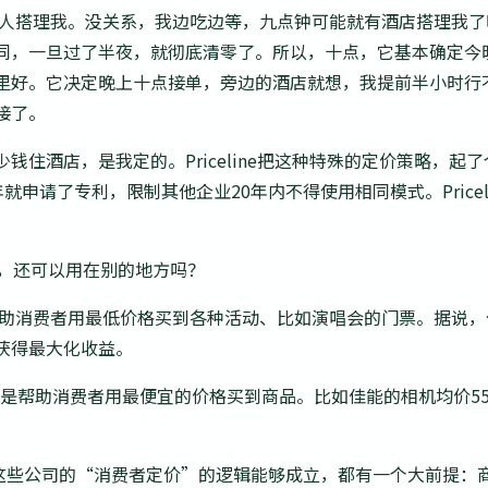
住，估计没人搭理我。没关系，我边吃边等，九点钟可能就有酒店搭理
同，一旦过了半夜，就彻底清零了。所以，十点，它基本确定今晚
里好。它决定晚上十点接单，旁边的酒店就想，我提前半小时行
接了。
酒店，是我定的。Priceline把这种特殊的定价策略，起了个名字
8年就申请了专利，限制其他企业20年内不得使用相同模式。Pric
模式，还可以用在别的地方吗？
就是帮助消费者用最低价格买到各种活动、比如演唱会的门票。据说
获得最大化收益。
，就是帮助消费者用最便宜的价格买到商品。比如佳能的相机均价550
，Greentoe这些公司的“消费者定价”的逻辑能够成立，都有一个大