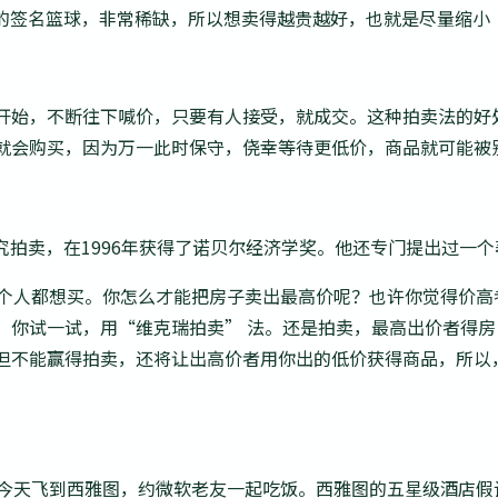
的签名篮球，非常稀缺，所以想卖得越贵越好，也就是尽量缩小
开始，不断往下喊价，只要有人接受，就成交。这种拍卖法的好
就会购买，因为万一此时保守，侥幸等待更低价，商品就可能被
究拍卖，在1996年获得了诺贝尔经济学奖。他还专门提出过一
8个人都想买。你怎么才能把房子卖出最高价呢？也许你觉得价高
，你试一试，用“维克瑞拍卖” 法。还是拍卖，最高出价者得
但不能赢得拍卖，还将让出高价者用你出的低价获得商品，所以
e。我今天飞到西雅图，约微软老友一起吃饭。西雅图的五星级酒店假