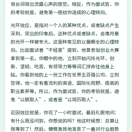
背台词背出流露心声的感觉。相反，作为面试官，你
的考验就是，避免第一感给你造成的心理倾向。
光环效应，是指对一个人的某种优点，或者缺点产生
深刻、突出的印象后，这种优点或者缺点，会像月晕
的光环一样被夸大。这是种常见的以偏概全的心理倾
向。比如面试者“不经意”提到，他曾参加创业大赛
拿到第一名。你眼中的他，立刻开始闪烁光环，创
新、坚韧、吃苦、有领导力等等词汇拼命往他身上
贴。你看到他的上一份工作在世界五百强公司，立刻
觉得，他一定有着流利的英语、国际化视野、极高的
职业素养等。所以，作为面试官，你的考验就是，避
免“以貌取人”，或者是“以简历取人”。
近因效应就是，你花了一小时面试，最后礼貌地问：
有什么我没问到，你想说的吗？他这时候想：总算让
我等到了！然后，慷慨激昂地发表了一番对行业趋势