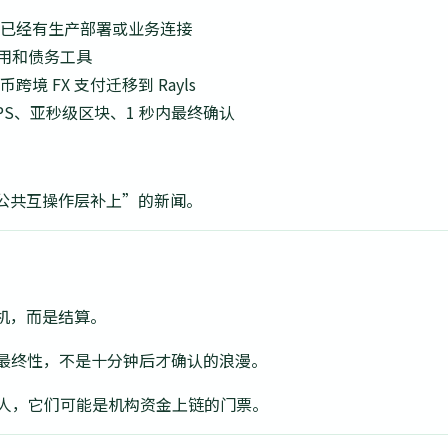
i 等机构已经有生产部署或业务连接
信用和债务工具
币跨境 FX 支付迁移到 Rayls
+ TPS、亚秒级区块、1 秒内最终确认
。
公共互操作层补上”的新闻。
机，而是结算。
是秒级最终性，不是十分钟后才确认的浪漫。
的敌人，它们可能是机构资金上链的门票。