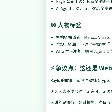
Rayls 公链上线：传统金融
AI Agent、稳定币、RWA 
🎯 人物标签
机构链布道者
：Marcos Viria
合规上链派
：不讲“去掉银行
AI 支付下注者
：把 AI Age
⚡ 争议点：这还是 Web
Rayls 的故事，最容易被纯 Crypt
因为它太不像那种“无许可、无边
它讲的是银行、金融机构、隐私节点