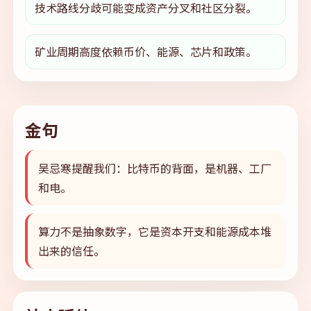
技术路线分歧可能变成资产分叉和社区分裂。
矿业周期高度依赖币价、能源、芯片和政策。
金句
吴忌寒提醒我们：比特币的背面，是机器、工厂
和电。
算力不是抽象数字，它是资本开支和能源成本堆
出来的信任。