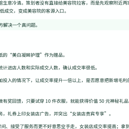
馆生意冷清。策划者没有直接给美容院拉客，而是先观察附近两
的低成交，变成美容院的客源入口。
方解决一个真问题。
低的“美白凝眸护理”作为赠品。
统计进店人数和实际成交人数，确认成交率很低。
投入的情况下，让成交率提升一倍以上，是否愿意把新增毛利的 
奖回馈，只要试穿 10 件衣服，就能获得价值 50 元神秘礼品
务，礼券上印女装店广告，并突出“女装店贵宾专享”。
入了时间、接受了服务而更不好意思空手走，女装店成交率提高；拿