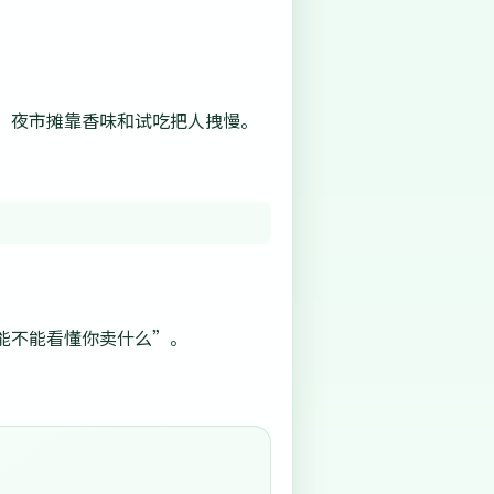
，夜市摊靠香味和试吃把人拽慢。
能不能看懂你卖什么”。