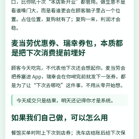
口，比你吼十次“本店新开业”都管用。做生意不是
看谁嗓门大，而是看谁更会在顾客脑子里占一个位
置。占住位置，复购就有了；复购一来，利润才会
稳。
麦当劳优惠券、瑞幸券包，本质都
是把下次消费提前埋好
顾客今天吃完，不代表他下次还会想起你。麦当劳会
把券塞进 App，瑞幸会在你喝完前就发下一张券，都
是为了让“下次去哪吃”这件事，不用从零开始想。
今天成交只是结果，明天还记得你才是系统。
如果我们自己做，可以怎么用
餐馆买单时附上下次到店券；洗车店结账后给下次保