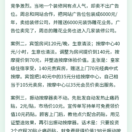
竞争激烈。当地一个装修网有点人气，却卖不出广告
位。周总和网站合作，把网站广告位包装成6000元/
年，卖给装修公司，并赠送6000元装饰雕花业务。广
告位卖完了，周总的雕花业务也进入几家装修公司。
案例二，宾馆房间120元/晚，生意清淡；按摩中心40
元/小时，生意也清淡。调整为房间提价到140元，按
摩提价到70元，并塑造按摩体验价值。主张是：皇家
级住宿享受，140元贵宾房，赠送上门70元经典中式
按摩。宾馆把140元中的35元分给按摩中心，自己相
当于105元卖房，按摩中心以35元会员价卖出服务。
案例三，振动按摩器卖不动。先批发自动发热止痛药
贴，2元/贴，市场价10元。宣传单写持单可免费领价
值10元药贴。顾客上门后，教他点穴配合药贴，用见
证塑造效果，再引出振动按摩器。话术是：只要投资
2个疗程20贴止痛药贴，就免费获得价值198元振动按