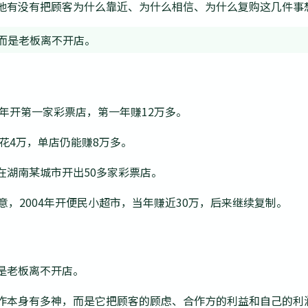
他有没有把顾客为什么靠近、为什么相信、为什么复购这几件事
而是老板离不开店。
5年开第一家彩票店，第一年赚12万多。
年花4万，单店仍能赚8万多。
在湖南某城市开出50多家彩票店。
意，2004年开便民小超市，当年赚近30万，后来继续复制。
是老板离不开店。
作本身有多神，而是它把顾客的顾虑、合作方的利益和自己的利