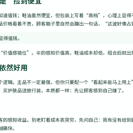
，是“捡到便宜”
知道值钱；鞋油虽然便宜，但包装上写着“高档”，心理上显得
品价格看着不贵，顾客脑子里自然会蹦出一句话，“这波好像占
显得值钱。
“价值感错位”。伞的感知价值高，鞋油成本却低，组合后就出
售依然好用
个逻辑。主品不一定最强，但你只要配一个“看起来能马上用上
，买护肤品送旅行装，本质都一样：先让顾客感到自己赚了。
客的感知收益。别老盯着成本表哭穷，先问自己：我有没有给到
越痛快。