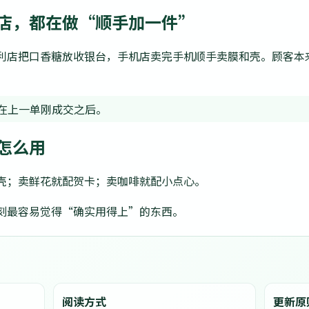
店，都在做“顺手加一件”
利店把口香糖放收银台，手机店卖完手机顺手卖膜和壳。顾客本
在上一单刚成交之后。
怎么用
壳；卖鲜花就配贺卡；卖咖啡就配小点心。
刻最容易觉得“确实用得上”的东西。
阅读方式
更新原