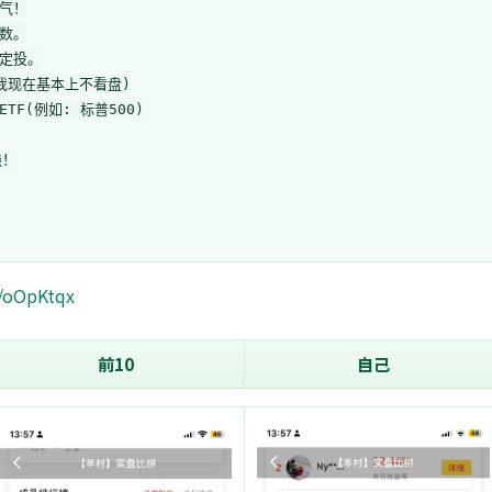
气！

数。

定投。

我现在基本上不看盘)

F(例如: 标普500)

！

/r/oOpKtqx
前10
自己